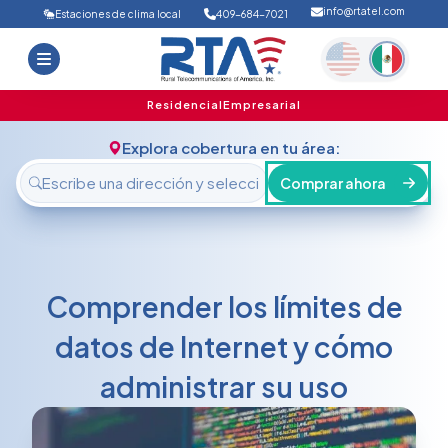
info@rtatel.com
Estaciones de clima local
409-684-7021
Inicio
Ofertas
Soporte
Nosotros
Residencial
Empresarial
FAQ
Contáctanos
Explora cobertura en tu área:
Iniciar sesión
Comprar ahora
Comprender los límites de
datos de Internet y cómo
administrar su uso