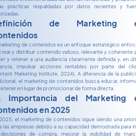
as prácticas respaldadas por datos recientes y fue
orizadas.
efinición de Marketing 
ontenidos
marketing de contenidos es un enfoque estratégico enfo
crear y distribuir contenido valioso, relevante y coherente 
aer y retener a una audiencia claramente definida y, en úl
tancia, impulsar acciones rentables por parte del cli
ntent Marketing Institute, 2024). A diferencia de la public
dicional, el marketing de contenidos busca educar, inform
retener en lugar de promocionar de forma directa.
a Importancia del Marketing 
ontenidos en 2025
2025, el marketing de contenidos sigue siendo una prior
a las empresas debido a su capacidad demostrada para inf
decisiones de compra, mejorar la visibilidad de mar