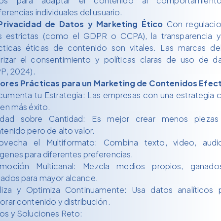
tos para adaptar el contenido al comportamient
ferencias individuales del usuario.
Privacidad de Datos y Marketing Ético
Con regulaci
 estrictas (como el GDPR o CCPA), la transparencia y
cticas éticas de contenido son vitales. Las marcas d
orizar el consentimiento y políticas claras de uso de d
PP, 2024).
ores Prácticas para un Marketing de Contenidos Efec
umenta tu Estrategia: Las empresas con una estrategia c
nen más éxito.
idad sobre Cantidad: Es mejor crear menos pieza
tenido pero de alto valor.
ovecha el Multiformato: Combina texto, video, aud
genes para diferentes preferencias.
moción Multicanal: Mezcla medios propios, ganad
ados para mayor alcance.
liza y Optimiza Continuamente: Usa datos analíticos 
orar contenido y distribución.
os y Soluciones Reto: