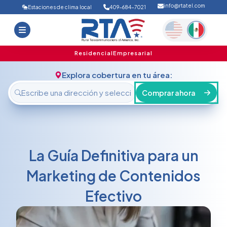
info@rtatel.com
Estaciones de clima local
409-684-7021
Inicio
Ofertas
Soporte
Nosotros
Residencial
Empresarial
FAQ
Contáctanos
Explora cobertura en tu área:
Iniciar sesión
Comprar ahora
La Guía Definitiva para un
Marketing de Contenidos
Efectivo