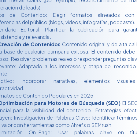
inir metas claras (por ejemplo, reconocimiento de ma
eración de leads).
pos de Contenido: Elegir formatos alineados con 
ferencias del público (blogs, videos, infografías, podcasts).
endario Editorial: Planificar la publicación para garant
sistencia y relevancia.
Creación de Contenidos
Contenido original y de alta cal
la base de cualquier campaña exitosa. El contenido debe 
ioso: Resolver problemas reales o responder preguntas clav
evante: Adaptado a los intereses y etapa del recorrido
ente.
activo: Incorporar narrativas, elementos visual
eractividad.
matos de Contenido Populares en 2025
Optimización para Motores de Búsqueda (SEO)
El SE
ncial para la visibilidad del contenido. Estrategias efect
luyen: Investigación de Palabras Clave: Identificar término
o valor con herramientas como Ahrefs o SEMrush.
timización On-Page: Usar palabras clave en títul