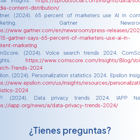
ial Insights.
https://sproutsocial.com/insights/data/soc
ia-content-distribution/
tner. (2024). 65 percent of marketers use AI in con
arketing. Gartner Newsroo
ps://www.gartner.com/en/newsroom/press-releases/202
15-gartner-says-65-percent-of-marketers-use-ai-in-
tent-marketing
mScore. (2024). Voice search trends 2024. ComSc
sights.
https://www.comscore.com/Insights/Blog/Vo
rch-Trends-2024
ilon. (2024). Personalization statistics 2024. Epsilon Insig
ps://www.epsilon.com/us/insights/resources/personalizat
tistics-2024
PP. (2024). Data privacy trends 2024. IAPP Ne
ps://iapp.org/news/a/data-privacy-trends-2024/
¿Tienes preguntas?