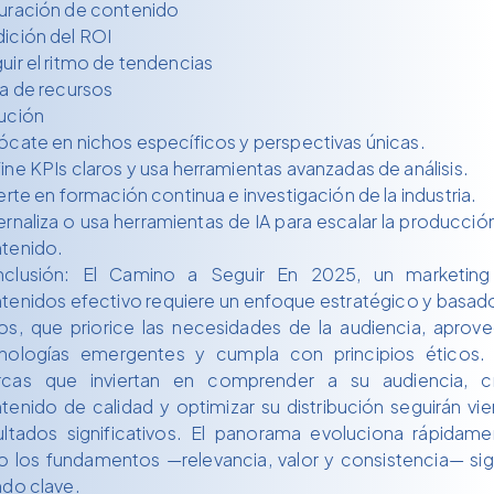
uración de contenido
ición del ROI
uir el ritmo de tendencias
ta de recursos
ución
ócate en nichos específicos y perspectivas únicas.
ine KPIs claros y usa herramientas avanzadas de análisis.
ierte en formación continua e investigación de la industria.
ernaliza o usa herramientas de IA para escalar la producció
tenido.
clusión: El Camino a Seguir En 2025, un marketin
tenidos efectivo requiere un enfoque estratégico y basad
os, que priorice las necesidades de la audiencia, aprov
nologías emergentes y cumpla con principios éticos.
cas que inviertan en comprender a su audiencia, c
tenido de calidad y optimizar su distribución seguirán vi
ultados significativos. El panorama evoluciona rápidame
o los fundamentos —relevancia, valor y consistencia— si
ndo clave.