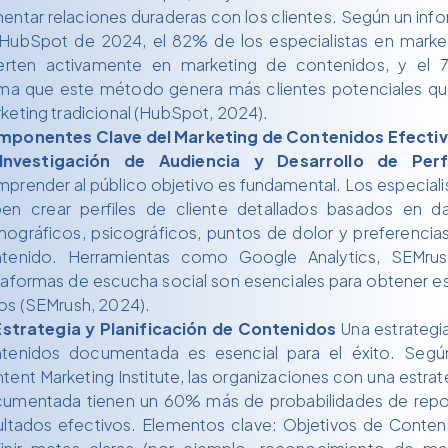
entar relaciones duraderas con los clientes. Según un inf
HubSpot de 2024, el 82% de los especialistas en marke
ierten activamente en marketing de contenidos, y el
rma que este método genera más clientes potenciales qu
keting tradicional (HubSpot, 2024).
ponentes Clave del Marketing de Contenidos Efecti
Investigación de Audiencia y Desarrollo de Perf
prender al público objetivo es fundamental. Los especiali
en crear perfiles de cliente detallados basados en d
ográficos, psicográficos, puntos de dolor y preferencia
tenido. Herramientas como Google Analytics, SEMru
taformas de escucha social son esenciales para obtener e
os (SEMrush, 2024).
Estrategia y Planificación de Contenidos
Una estrategi
tenidos documentada es esencial para el éxito. Segú
tent Marketing Institute, las organizaciones con una estrat
umentada tienen un 60% más de probabilidades de repo
ultados efectivos. Elementos clave: Objetivos de Conten