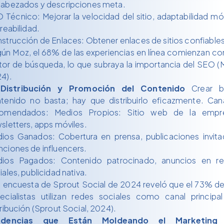
abezados y descripciones meta.
 Técnico: Mejorar la velocidad del sitio, adaptabilidad móv
treabilidad.
strucción de Enlaces: Obtener enlaces de sitios confiables
ún Moz, el 68% de las experiencias en línea comienzan co
or de búsqueda, lo que subraya la importancia del SEO (
4).
 Distribución y Promoción del Contenido
Crear b
tenido no basta; hay que distribuirlo eficazmente. Can
omendados: Medios Propios: Sitio web de la empr
sletters, apps móviles.
ios Ganados: Cobertura en prensa, publicaciones invita
ciones de influencers.
ios Pagados: Contenido patrocinado, anuncios en r
iales, publicidad nativa.
 encuesta de Sprout Social de 2024 reveló que el 73% de
ecialistas utilizan redes sociales como canal principa
tribución (Sprout Social, 2024).
ndencias que Están Moldeando el Marketing