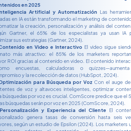
tenidos en 2025
Inteligencia Artificial y Automatización
Las herramie
adas en IA están transformando el marketing de contenido
omatizar la creación, personalización y análisis del conten
ún Gartner, el 65% de los especialistas ya usan IA 
imizar sus estrategias (Gartner, 2024).
Contenido en Video e Interactivo
El video sigue siend
mato más atractivo: el 85% de los marketers reporta
or ROI gracias al contenido en video. El contenido interac
omo encuestas, calculadoras o quizzes—aumenta
promiso y la recolección de datos (HubSpot, 2024).
Optimización para Búsqueda por Voz
Con el auge de
stentes de voz y altavoces inteligentes, optimizar conte
a búsquedas por voz es crucial. ComScore predice que el
las búsquedas serán por voz en 2025 (ComScore, 2024).
Personalización y Experiencia del Cliente
El conten
sonalizado genera tasas de conversión hasta seis v
ores, según un estudio de Epsilon (2024). Los marketers 