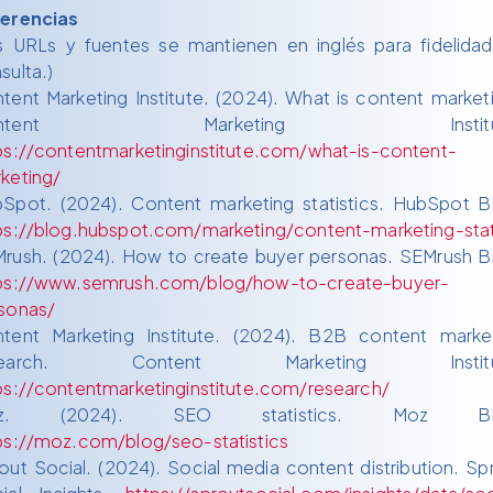
erencias
s URLs y fuentes se mantienen en inglés para fidelida
sulta.)
tent Marketing Institute. (2024). What is content market
ontent Marketing Institut
ps://contentmarketinginstitute.com/what-is-content-
keting/
Spot. (2024). Content marketing statistics. HubSpot B
ps://blog.hubspot.com/marketing/content-marketing-sta
rush. (2024). How to create buyer personas. SEMrush B
ps://www.semrush.com/blog/how-to-create-buyer-
sonas/
tent Marketing Institute. (2024). B2B content marke
search. Content Marketing Institu
ps://contentmarketinginstitute.com/research/
z. (2024). SEO statistics. Moz Bl
ps://moz.com/blog/seo-statistics
out Social. (2024). Social media content distribution. Sp