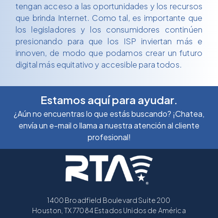
tengan acceso a las oportunidades y los recursos
que brinda Internet. Como tal, es importante que
los legisladores y los consumidores continúen
presionando para que los ISP inviertan más e
innoven, de modo que podamos crear un futuro
digital más equitativo y accesible para todos.
Estamos aquí para ayudar.
¿Aún no encuentras lo que estás buscando? ¡Chatea,
envía un e-mail o llama a nuestra atención al cliente
profesional!
1400 Broadfield Boulevard Suite 200
Houston, TX 77084 Estados Unidos de América