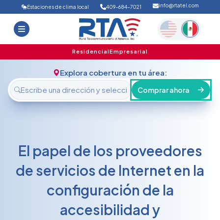
info@rtatel.com
Estaciones de clima local
409-684-7021
Inicio
Ofertas
Soporte
Nosotros
Residencial
Empresarial
FAQ
Contáctanos
Explora cobertura en tu área:
Iniciar sesión
Comprar ahora
El papel de los proveedores
de servicios de Internet en la
configuración de la
accesibilidad y