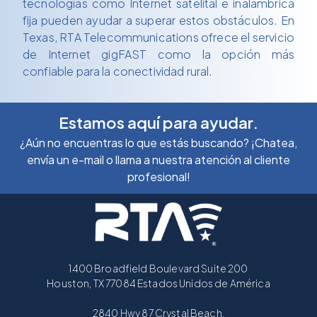
tecnologías como Internet satelital e inalámbrica
fija pueden ayudar a superar estos obstáculos. En
Texas, RTA Telecommunications ofrece el servicio
de Internet gigFAST como la opción más
confiable para la conectividad rural.
Estamos aquí para ayudar.
¿Aún no encuentras lo que estás buscando? ¡Chatea,
envía un e-mail o llama a nuestra atención al cliente
profesional!
1400 Broadfield Boulevard Suite 200
Houston, TX 77084 Estados Unidos de América
2840 Hwy 87 Crystal Beach,