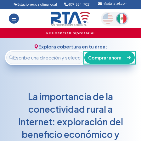
info@rtatel.com
Estaciones de clima local
409-684-7021
Inicio
Ofertas
Soporte
Nosotros
Residencial
Empresarial
FAQ
Contáctanos
Explora cobertura en tu área:
Iniciar sesión
Comprar ahora
La importancia de la
conectividad rural a
Internet: exploración del
beneficio económico y