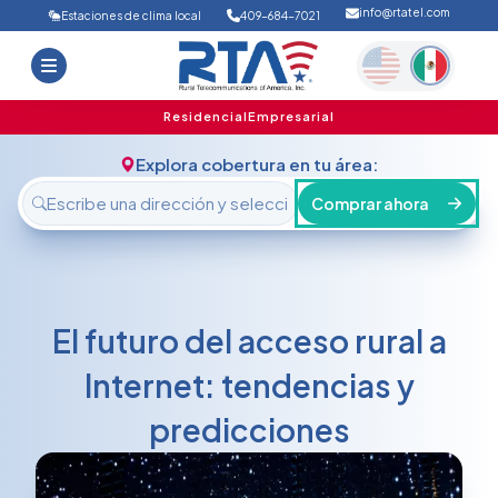
info@rtatel.com
Estaciones de clima local
409-684-7021
Inicio
Ofertas
Soporte
Nosotros
Residencial
Empresarial
FAQ
Contáctanos
Explora cobertura en tu área:
Iniciar sesión
Comprar ahora
El futuro del acceso rural a
Internet: tendencias y
predicciones