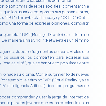
populares entre los usuarios de Internet.
ron plataformas de redes sociales, comenzaron a
 la que los usuarios comparten sus pensamientos,
d), "TBT" (Throwback Thursday) y "OOTD" (Outfit
 como una forma de expresar opiniones, compartir
Por ejemplo, “DM” (Mensaje Directo) es un término
 De manera similar, "RT" (Retweet) es un término
mágenes, videos o fragmentos de texto virales que
 los usuarios los comparten para expresar sus
se es el té”, que se han vuelto populares entre
 lo hace su idioma. Con el surgimiento de nuevas
 Por ejemplo, el término “VR” (Virtual Reality) ya se
IA” (Inteligencia Artificial) describe programas de
oder comprender y usar la jerga de Internet de
lmente para los jóvenes que están creciendo en un