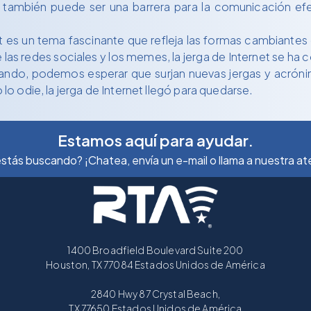
et también puede ser una barrera para la comunicación 
net es un tema fascinante que refleja las formas cambiant
e las redes sociales y los memes, la jerga de Internet se ha
nando, podemos esperar que surjan nuevas jergas y acróni
 lo odie, la jerga de Internet llegó para quedarse.
Estamos aquí para ayudar.
stás buscando? ¡Chatea, envía un e-mail o llama a nuestra aten
1400 Broadfield Boulevard Suite 200
Houston, TX 77084 Estados Unidos de América
2840 Hwy 87 Crystal Beach,
TX 77650 Estados Unidos de América