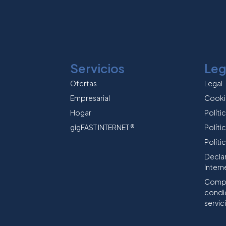
Servicios
Leg
Ofertas
Legal
Empresarial
Cooki
Hogar
Políti
gigFAST INTERNET ®
Políti
Políti
Decla
Intern
Compl
condi
servici