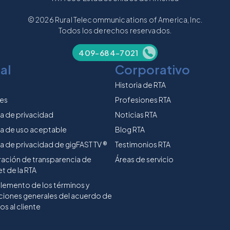
© 2026 Rural Telecommunications of America, Inc.
Todos los derechos reservados.
409-684-7021
al
Corporativo
Historia de RTA
es
Profesiones RTA
ca de privacidad
Noticias RTA
ca de uso aceptable
Blog RTA
ca de privacidad de gigFAST TV ®
Testimonios RTA
ración de transparencia de
Áreas de servicio
et de la RTA
emento de los términos y
ciones generales del acuerdo de
os al cliente