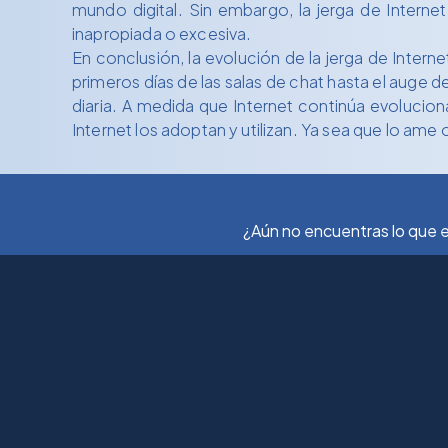
mundo digital. Sin embargo, la jerga de Intern
inapropiada o excesiva.
En conclusión, la evolución de la jerga de Inter
primeros días de las salas de chat hasta el auge d
diaria. A medida que Internet continúa evolucio
Internet los adoptan y utilizan. Ya sea que lo ame o
¿Aún no encuentras lo que e