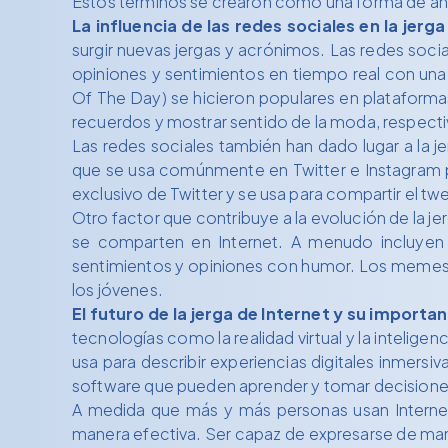
Estos términos se crearon como una forma de ahorr
La influencia de las redes sociales en la jerga
surgir nuevas jergas y acrónimos. Las redes soc
opiniones y sentimientos en tiempo real con un
Of The Day) se hicieron populares en plataforma
recuerdos y mostrar sentido de la moda, respect
Las redes sociales también han dado lugar a la j
que se usa comúnmente en Twitter e Instagram pa
exclusivo de Twitter y se usa para compartir el t
Otro factor que contribuye a la evolución de la 
se comparten en Internet. A menudo incluyen 
sentimientos y opiniones con humor. Los memes 
los jóvenes.
El futuro de la jerga de Internet y su importa
tecnologías como la realidad virtual y la inteligenc
usa para describir experiencias digitales inmersiv
software que pueden aprender y tomar decision
A medida que más y más personas usan Internet
manera efectiva. Ser capaz de expresarse de mane