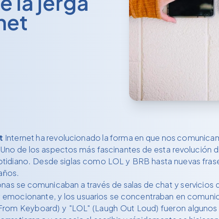
e la jerga
net
t
Internet ha revolucionado la forma en que nos comunica
de los aspectos más fascinantes de esta revolución digital
otidiano. Desde siglas como LOL y BRB hasta nuevas frases 
 años.
onas se comunicaban a través de salas de chat y servicios de
y emocionante, y los usuarios se concentraban en comunica
rom Keyboard) y "LOL" (Laugh Out Loud) fueron algunos de