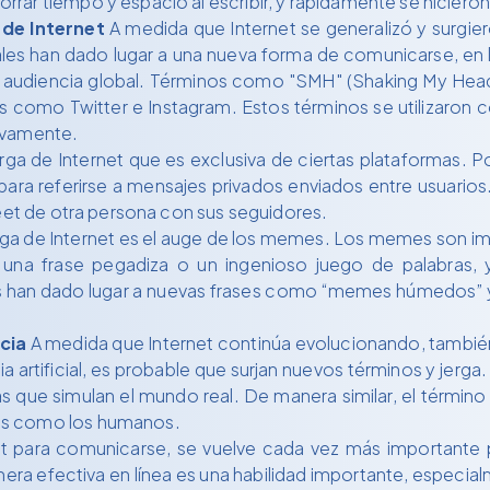
ar tiempo y espacio al escribir, y rápidamente se hicieron 
 de Internet
A medida que Internet se generalizó y surgie
iales han dado lugar a una nueva forma de comunicarse, en
a audiencia global. Términos como "SMH" (Shaking My Hea
s como Twitter e Instagram. Estos términos se utilizaron
ivamente.
erga de Internet que es exclusiva de ciertas plataformas. 
ra referirse a mensajes privados enviados entre usuarios.
weet de otra persona con sus seguidores.
jerga de Internet es el auge de los memes. Los memes son i
una frase pegadiza o un ingenioso juego de palabras, y
han dado lugar a nuevas frases como “memes húmedos” y “e
ncia
A medida que Internet continúa evolucionando, también
ia artificial, es probable que surjan nuevos términos y jerga.
as que simulan el mundo real. De manera similar, el término “
es como los humanos.
 para comunicarse, se vuelve cada vez más importante p
ra efectiva en línea es una habilidad importante, especia