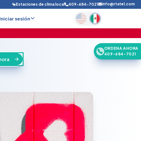
info@rtatel.com
Estaciones de clima local
409-684-7021
Iniciar sesión
ORDENA AHORA
409-684-7021
hora