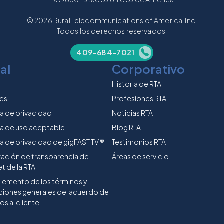
© 2026 Rural Telecommunications of America, Inc.
Todos los derechos reservados.
409-684-7021
al
Corporativo
Historia de RTA
es
Profesiones RTA
ca de privacidad
Noticias RTA
ca de uso aceptable
Blog RTA
ca de privacidad de gigFAST TV ®
Testimonios RTA
ración de transparencia de
Áreas de servicio
et de la RTA
emento de los términos y
ciones generales del acuerdo de
os al cliente