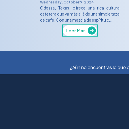
Wednesday, October 9, 2024
Odessa, Texas, ofrece una rica cultura
cafetera que va más allá de una simple taza
de café. Con una mezcla de espíritu c...
Leer Más
¿Aún no encuentras lo que e