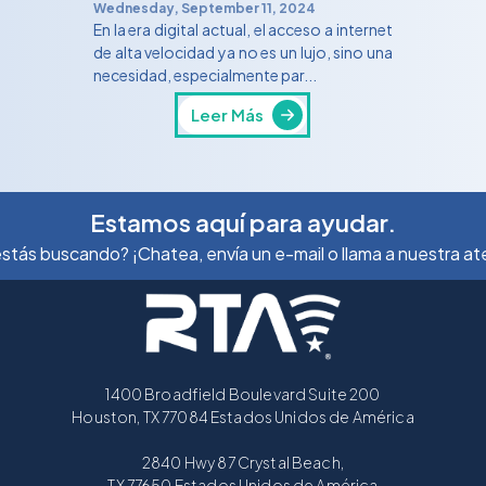
Wednesday, September 11, 2024
En la era digital actual, el acceso a internet
de alta velocidad ya no es un lujo, sino una
necesidad, especialmente par...
Leer Más
Estamos aquí para ayudar.
stás buscando? ¡Chatea, envía un e-mail o llama a nuestra aten
1400 Broadfield Boulevard Suite 200
Houston, TX 77084 Estados Unidos de América
2840 Hwy 87 Crystal Beach,
TX 77650 Estados Unidos de América