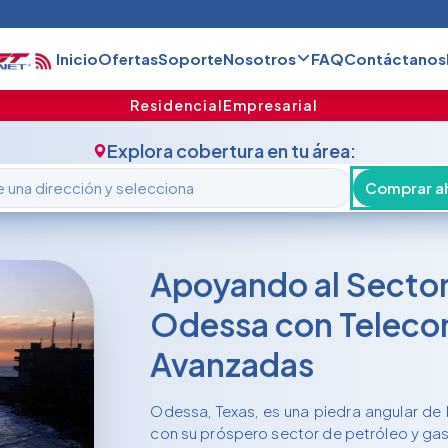
Inicio
Ofertas
Soporte
Nosotros
FAQ
Contáctanos
Residencial
Empresarial
Explora cobertura en tu área:
Comprar a
Apoyando al Sector
Odessa con Teleco
Avanzadas
Odessa, Texas, es una piedra angular de 
con su próspero sector de petróleo y gas