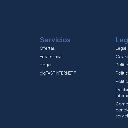
Servicios
Leg
Ofertas
Legal
Empresarial
Cooki
Hogar
Políti
gigFAST INTERNET ®
Políti
Políti
Decla
Intern
Compl
condi
servici