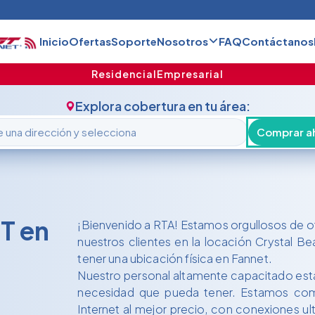
Inicio
Ofertas
Soporte
Nosotros
FAQ
Contáctanos
Residencial
Empresarial
Explora cobertura en tu área:
Comprar a
T en
¡Bienvenido a RTA! Estamos orgullosos de o
nuestros clientes en la locación Crystal 
tener una ubicación física en Fannet.
Nuestro personal altamente capacitado está 
necesidad que pueda tener. Estamos comp
Internet al mejor precio, con conexiones ultr