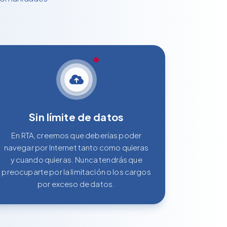
Sin límite de datos
En RTA, creemos que deberías poder
navegar por Internet tanto como quieras
y cuando quieras. Nunca tendrás que
preocuparte por la limitación o los cargos
por exceso de datos.