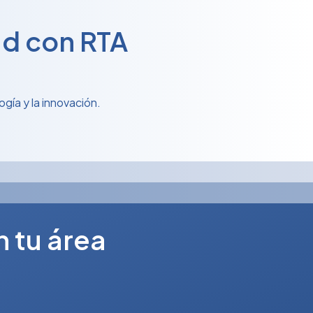
ad con RTA
gía y la innovación.
n tu área