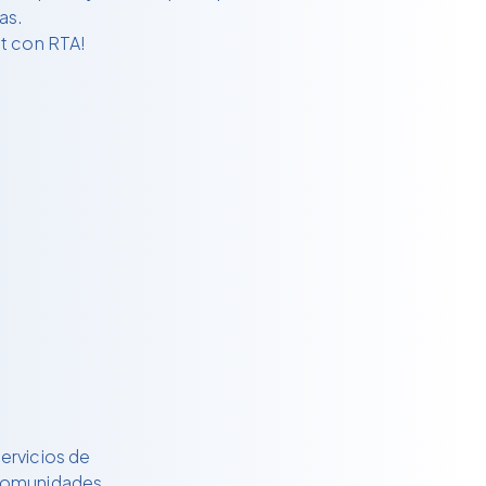
as.
et con RTA!
ervicios de
 comunidades