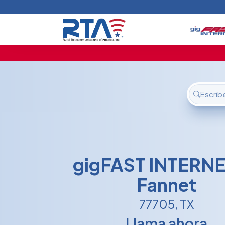
Inicio
Ofertas
Soporte
Nosotros
FAQ
Contáctanos
Iniciar sesión
gigFAST INTERNE
Fannet
77705
, TX
Llama ahora