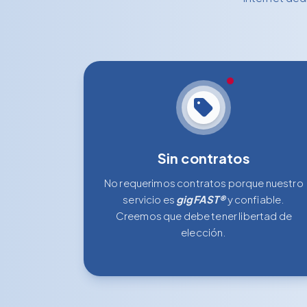
Sin contratos
No requerimos contratos porque nuestro
servicio es
gigFAST®
y confiable.
Creemos que debe tener libertad de
elección.