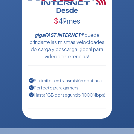
Desde
$
49
mes
gigaFAST INTERNET®
puede
brindarte las mismas velocidades
de carga y descarga. ¡Ideal para
videoconferencias!
Sin límites en transmisión continua
Perfecto para gamers
Hasta 1GB por segundo (1000Mbps)