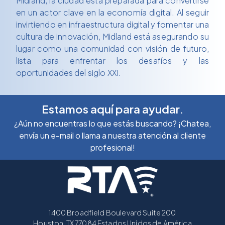
Midland, la ciudad está preparada para convertirse
en un actor clave en la economía digital. Al seguir
invirtiendo en infraestructura digital y fomentar una
cultura de innovación, Midland está asegurando su
lugar como una comunidad con visión de futuro,
lista para enfrentar los desafíos y las
oportunidades del siglo XXI.
Estamos aquí para ayudar.
¿Aún no encuentras lo que estás buscando? ¡Chatea,
envía un e-mail o llama a nuestra atención al cliente
profesional!
1400 Broadfield Boulevard Suite 200
Houston, TX 77084 Estados Unidos de América