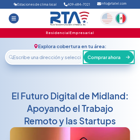
info@rtatel.com
Estaciones de clima local
409-684-7021
Inicio
Ofertas
Soporte
Nosotros
Residencial
Empresarial
FAQ
Contáctanos
Explora cobertura en tu área:
Iniciar sesión
Comprar ahora
El Futuro Digital de Midland:
Apoyando el Trabajo
Remoto y las Startups