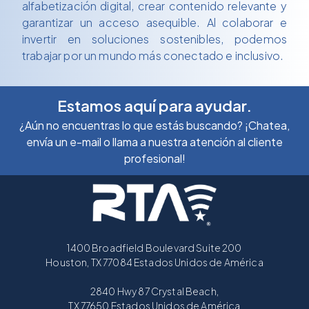
alfabetización digital, crear contenido relevante y
garantizar un acceso asequible. Al colaborar e
invertir en soluciones sostenibles, podemos
trabajar por un mundo más conectado e inclusivo.
Estamos aquí para ayudar.
¿Aún no encuentras lo que estás buscando? ¡Chatea,
envía un e-mail o llama a nuestra atención al cliente
profesional!
1400 Broadfield Boulevard Suite 200
Houston, TX 77084 Estados Unidos de América
2840 Hwy 87 Crystal Beach,
TX 77650 Estados Unidos de América