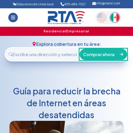
info@rtatel.com
Estaciones de clima local
409-684-7021
Inicio
Ofertas
Soporte
Nosotros
Residencial
Empresarial
FAQ
Contáctanos
Explora cobertura en tu área:
Iniciar sesión
Comprar ahora
Guía para reducir la brecha
de Internet en áreas
desatendidas