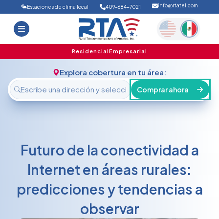
info@rtatel.com
Estaciones de clima local
409-684-7021
Inicio
Ofertas
Soporte
Nosotros
Residencial
Empresarial
FAQ
Contáctanos
Explora cobertura en tu área:
Iniciar sesión
Comprar ahora
Futuro de la conectividad a
Internet en áreas rurales:
predicciones y tendencias a
observar